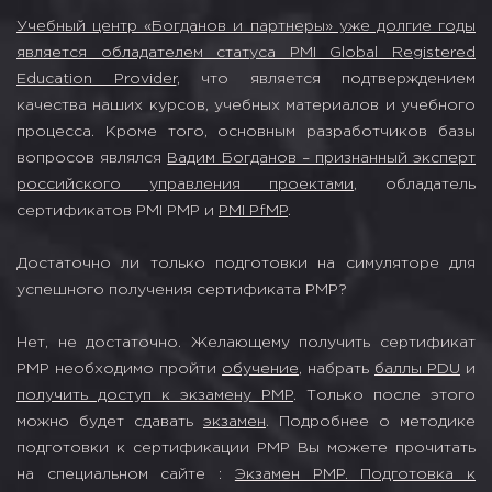
Учебный центр «Богданов и партнеры» уже долгие годы
является обладателем статуса PMI Global Registered
Education Provider
, что является подтверждением
качества наших курсов, учебных материалов и учебного
процесса. Кроме того, основным разработчиков базы
вопросов являлся
Вадим Богданов – признанный эксперт
российского управления проектами
, обладатель
сертификатов PMI PMP и
PMI PfMP
.
Достаточно ли только подготовки на симуляторе для
успешного получения сертификата PMP?
Нет, не достаточно. Желающему получить сертификат
PMP необходимо пройти
обучение
, набрать
баллы PDU
и
получить доступ к экзамену PMP
. Только после этого
можно будет сдавать
экзамен
. Подробнее о методике
подготовки к сертификации PMP Вы можете прочитать
на специальном сайте :
Экзамен PMP. Подготовка к