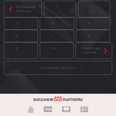
Предыдущая
1
2
страница
3
4
5
6
7
8
9
10
Следующая
страница
К странице проекта