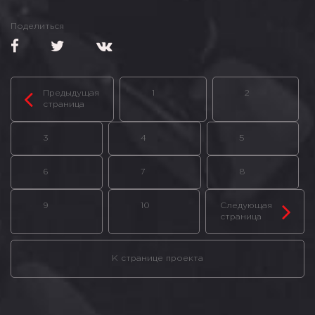
Поделиться
Предыдущая
1
2
страница
3
4
5
6
7
8
9
10
Следующая
страница
К странице проекта