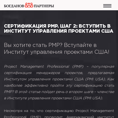
СЕРТИФИКАЦИЯ PMP. ШАГ 2: ВСТУПИТЬ В
ИНСТИТУТ УПРАВЛЕНИЯ ПРОЕКТАМИ США
Вы хотите стать PMP? Вступайте в
Институт управления проектами США!
Project Management Professional (PMP) – популярная
сертификация менеджеров проектов, предлагаемая
Институтом управления проектами США (PMI USA). Как
наиболее эффективно пройти эту сертификацию стать
PMP? В этой статье пойдет речь о втором шаге – членстве
в Институте управления проектами США (PMI USA).
Несмотря на то, что сертификацию Project Management
Professional (PMP) проводит Американский институт