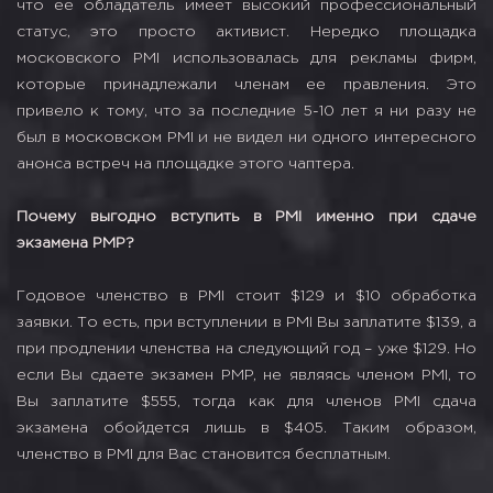
что ее обладатель имеет высокий профессиональный
статус, это просто активист. Нередко площадка
московского PMI использовалась для рекламы фирм,
которые принадлежали членам ее правления. Это
привело к тому, что за последние 5-10 лет я ни разу не
был в московском PMI и не видел ни одного интересного
анонса встреч на площадке этого чаптера.
Почему выгодно вступить в PMI именно при сдаче
экзамена PMP?
Годовое членство в PMI стоит $129 и $10 обработка
заявки. То есть, при вступлении в PMI Вы заплатите $139, а
при продлении членства на следующий год – уже $129. Но
если Вы сдаете экзамен PMP, не являясь членом PMI, то
Вы заплатите $555, тогда как для членов PMI сдача
экзамена обойдется лишь в $405. Таким образом,
членство в PMI для Вас становится бесплатным.