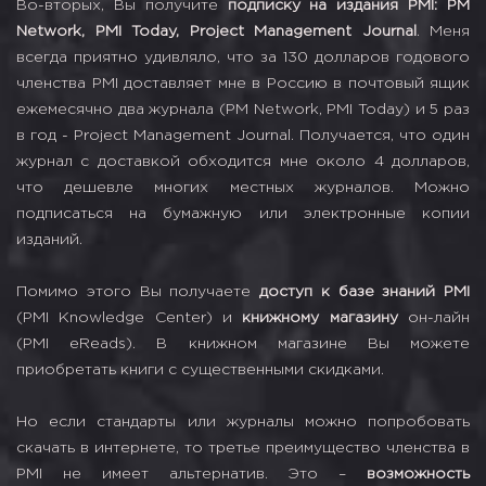
Во-вторых, Вы получите
подписку на издания PMI: PM
Network, PMI Today, Project Management Journal
. Меня
всегда приятно удивляло, что за 130 долларов годового
членства PMI доставляет мне в Россию в почтовый ящик
ежемесячно два журнала (PM Network, PMI Today) и 5 раз
в год - Project Management Journal. Получается, что один
журнал с доставкой обходится мне около 4 долларов,
что дешевле многих местных журналов. Можно
подписаться на бумажную или электронные копии
изданий.
Помимо этого Вы получаете
доступ к базе знаний PMI
(PMI Knowledge Center) и
книжному магазину
он-лайн
(PMI eReads). В книжном магазине Вы можете
приобретать книги с существенными скидками.
Но если стандарты или журналы можно попробовать
скачать в интернете, то третье преимущество членства в
PMI не имеет альтернатив. Это –
возможность