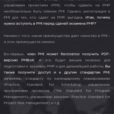
управления проектами (PMI), чтобы сдавать на PMP
необязательно быть членом PMI. Однако, регистрация в
PMI для тех, кто сдает на PMP, выгодна.
Итак, почему
нужно вступить в PMI перед сдачей экзамена PMP?
Начнем с того, какие преимущества дает членство в PMI –
а этих преимуществ немало.
Во-первых,
член PMI может бесплатно получить PDF-
версию PMBoK
. А это будет весьма полезно для
подготовки к экзамену PMP и для дальнейшей работы.
Вы
также получите доступ и к другим стандартам PMI
,
например, стандарту по календарному планированию
(Practice Standard for Scheduling) управлению
программами проектов (The Standard for Program
Management), управлению рисками (Practice Standard for
Project Risk Management) и т.д.