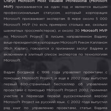
Статус Microsoft Most Valuable Professional (Microsoft
MVP)
присваивается на один год и является высшим
профессиональным статусом, который корпорация
Microsoft присваивает экспертам. В мире около 5 000
Microsoft MVP (то есть примерно столько же, сколько
шахматных гроссмейстеров), и около 30
Microsoft MVP
по Microsoft Project. В письме, направленном Вадиму
вице-президентом корпорации Microsoft Риком Капланом
(Rich Kaplan), говорится о признании заслуг Вадима и
включении в элитный список экспертов по технологиям
Microsoft.
Вадим Богданов с 1998 года управляет проектами с
помощью Microsoft Project, и еще в 2002 году выпустил
первый 600-страничный бестселлер об управлении
проектами с помощью Microsoft Project 2002, принимал
участие в переводе первой русскоязычной версии
Microsoft Project на русский язык. С 2002 года выпустил
ряд книг по управлению проектами, статьи Вадима