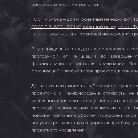
регулированию и метрологии:
ГОСТ Р 54869—2011 «Проектный менеджмент. Т
ГОСТ Р 54870—2011 «Проектный менеджмент. Т
ГОСТ Р 54871—2011 «Проектный менеджмент. Т
В утвержденных стандартах перечислены ос
программой от инициации до завершения
формирования и контроля реализации. Пол
организаций и любых типов проектов, в том чи
До настоящего момента в России не существ
проектами, а международные стандарты не 
различным причинам: в силу недостаточной к
процедур, национальной специфики и т.д. В
поможет компаниям обеспечить эффективное д
получить регламентную и нормативную базу, 
проектного управления.