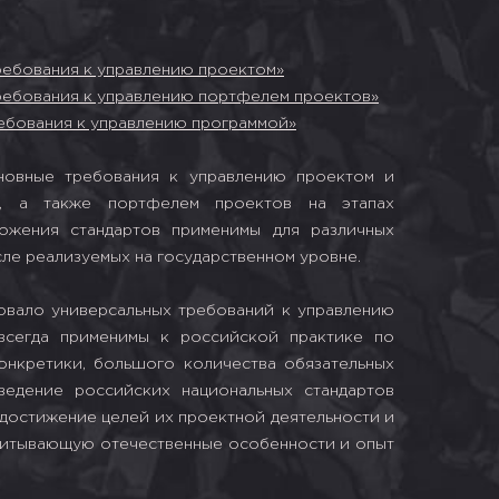
ребования к управлению проектом»
ребования к управлению портфелем проектов»
ребования к управлению программой»
новные требования к управлению проектом и
, а также портфелем проектов на этапах
ожения стандартов применимы для различных
сле реализуемых на государственном уровне.
овало универсальных требований к управлению
всегда применимы к российской практике по
онкретики, большого количества обязательных
ведение российских национальных стандартов
остижение целей их проектной деятельности и
учитывающую отечественные особенности и опыт