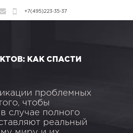
info@bogdanov-associates.com
+7(495)223-35-37
ТОВ: КАК СПАСТИ
фикации проблемных
того, чтобы
в случае полного
оставляют реальный
ему миру и их