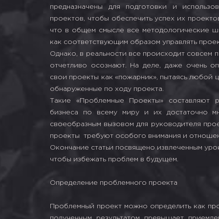
предназначены для подготовки и использо
проектов, чтобы обеспечить успех их проекто
что в общем смысле все методологические ша
как соответствующим образом управлять проек
Однако, в реальности все происходит совсем 
отчетливо осознают. На деле, даже очень о
свои проекты как «пожарник», пытаясь любой 
обнаруженные по ходу проекта.
Такие «Проблемные Проекты» составляют р
бизнеса по всему миру и их достаточно мн
своеобразным вызовом для руководителя прое
проекты требуют особого внимания и отношен
Окончание статьи посвящено извлеченным урок
чтобы избежать проблем в будущем.
Определение проблемного проекта
Проблемный проект можно определить как про
полученным результатом превышает приемле