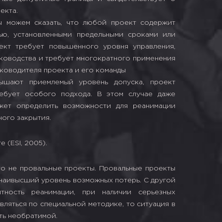
екта.
ы можем сказать, что любой проект содержит
ью, установленными предельными сроками или
ект требует повышенного уровня управления,
ководства и требует многократного применения
оводителя проекта и его команды
ышают приемлемый уровень допуска, проект
ебует особого подхода. В этом случае даже
жет определить возможности для реанимации
ного закрытия.
то не провальные проекты. Провальные проекты
т наивысший уровень возможных потерь. С другой
тность реанимации, при наличии серьезных
авляться по специальной методике, то ситуация в
ть необратимой.